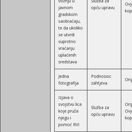
vožnju u
Služba za
Ovj
javnom
opću upravu
kop
gradskom
saobraćaju,
te da ukoliko
se utvrdi
suprotno
vraćanju
uplaćenih
sredstava
Jedna
Podnosioc
Ori
fotografija
zahtjeva
Izjava o
svojstvu lica
Orig
Služba za
koje pruža
Ovj
opću upravu
njegu i
kop
pomoć RVI