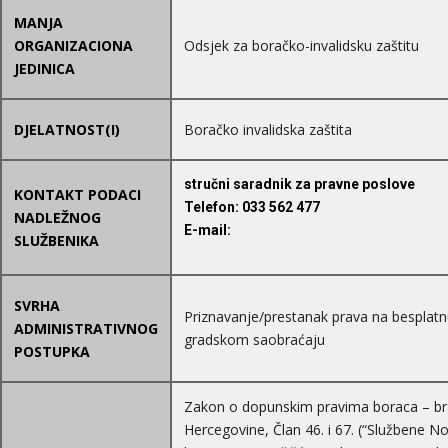
MANJA
ORGANIZACIONA
Odsjek za boračko-invalidsku zaštitu
JEDINICA
DJELATNOST(I)
Boračko invalidska zaštita
stručni saradnik za pravne poslove
KONTAKT PODACI
Telefon
: 033 562 477
NADLEŽNOG
E-mail
:
SLUŽBENIKA
SVRHA
Priznavanje/prestanak prava na besplat
ADMINISTRATIVNOG
gradskom saobraćaju
POSTUPKA
Zakon o dopunskim pravima boraca – bra
Hercegovine, Član 46. i 67. (“Službene 