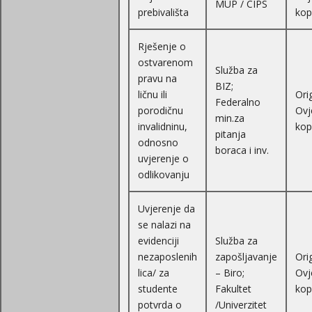
MUP / CIPS
prebivališta
kop
Rješenje o
ostvarenom
Služba za
pravu na
BIZ;
ličnu ili
Orig
Federalno
porodičnu
Ovj
min.za
invalidninu,
kop
pitanja
odnosno
boraca i inv.
uvjerenje o
odlikovanju
Uvjerenje da
se nalazi na
evidenciji
Služba za
nezaposlenih
zapošljavanje
Orig
lica/ za
– Biro;
Ovj
studente
Fakultet
kop
potvrda o
/Univerzitet