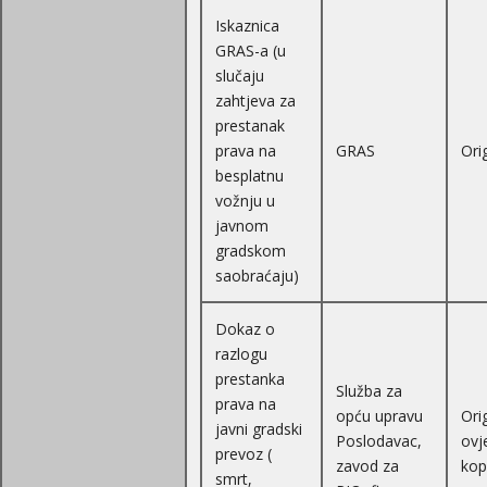
Iskaznica
GRAS-a (u
slučaju
zahtjeva za
prestanak
prava na
GRAS
Ori
besplatnu
vožnju u
javnom
gradskom
saobraćaju)
Dokaz o
razlogu
prestanka
Služba za
prava na
opću upravu
Orig
javni gradski
Poslodavac,
ovj
prevoz (
zavod za
kop
smrt,