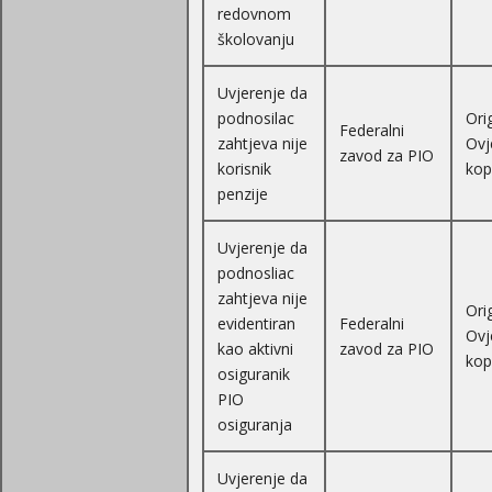
redovnom
školovanju
Uvjerenje da
podnosilac
Orig
Federalni
zahtjeva nije
Ovj
zavod za PIO
korisnik
kop
penzije
Uvjerenje da
podnosliac
zahtjeva nije
Orig
evidentiran
Federalni
Ovj
kao aktivni
zavod za PIO
kop
osiguranik
PIO
osiguranja
Uvjerenje da