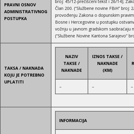
broj: 45/12-prečišćeni tekst i 26/14); Z
PRAVNI OSNOV
Član 200. (“Službene novine FBiH” broj: 2/
ADMINISTRATIVNOG
provođenju Zakona o dopunskim pravima
POSTUPKA
Bosne i Hercegovine u postupku ostvari
vožnju u javnom gradskom saobraćaju na
(“Službene Novine Kantona Sarajevo” broj
NAZIV
IZNOS TAKSE /
TAKSE /
NAKNADE
TAKSA / NAKNADA
NAKNADE
(KM)
KOJU JE POTREBNO
UPLATITI
–
–
–
INFORMACIJA