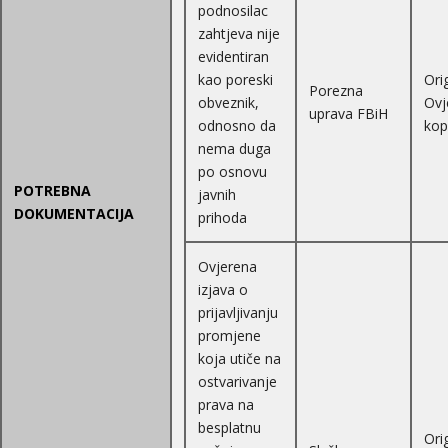
podnosilac
zahtjeva nije
evidentiran
kao poreski
Orig
Porezna
obveznik,
Ovj
uprava FBiH
odnosno da
kop
nema duga
po osnovu
POTREBNA
javnih
DOKUMENTACIJA
prihoda
Ovjerena
izjava o
prijavljivanju
promjene
koja utiče na
ostvarivanje
prava na
besplatnu
Orig