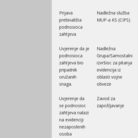
Prijava
Nadležna služba
prebivališta
MUP-a KS (CIPS)
podnosioca
zahtjeva
Uvjerenje da je
Nadležna
podnosioca
Grupa/Samostalni
zahtjeva bio
izvršioc za pitanja
pripadnik
evidencija iz
oružanih
oblasti vojne
snaga.
obveze
Uvjerenje da
Zavod za
se podnosioc
zapošljavanje
zahtjeva nalazi
na evidenciji
nezaposlenih
osoba