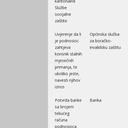
kantonalne
Službe
socijalne
zaštite
Uvjerenje da li
Općinska služba
je podnosioc
za boračko-
zahtjeva
invalidsku zaštitu
korisnik stalnih
mjesečnih
primanja, te
ukoliko jeste,
navesti njihov
iznos
Potvrda banke
Banka
sa brojem
tekućeg
računa
podnosioca