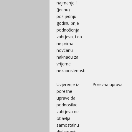
najmanje 1
(jednu)
posljednju
godinu prije
podnošenja
zahtjeva, i da
ne prima
novčanu
naknadu za
vrijeme
nezaposlenosti
Uvjerenje iz
Porezna uprava
porezne
uprave da
podnosilac
zahtjeva ne
obavlja
samostalnu
djelatnost