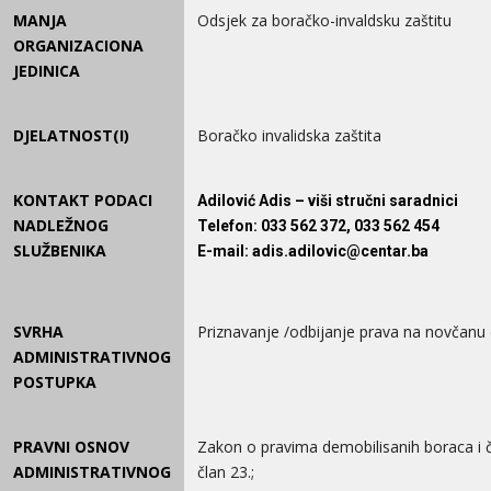
MANJA
Odsjek za boračko-invaldsku zaštitu
ORGANIZACIONA
JEDINICA
DJELATNOST(I)
Boračko invalidska zaštita
KONTAKT PODACI
Adilović Adis – viši stručni saradnici
NADLEŽNOG
Telefon
: 033 562 372, 033 562 454
SLUŽBENIKA
E-mail
: adis.adilovic@centar.ba
SVRHA
Priznavanje /odbijanje prava na novčanu 
ADMINISTRATIVNOG
POSTUPKA
PRAVNI OSNOV
Zakon o pravima demobilisanih boraca i č
ADMINISTRATIVNOG
član 23.;