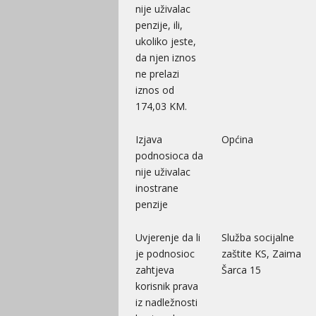
nije uživalac
penzije, ili,
ukoliko jeste,
da njen iznos
ne prelazi
iznos od
174,03 KM.
Izjava
Općina
podnosioca da
nije uživalac
inostrane
penzije
Uvjerenje da li
Služba socijalne
je podnosioc
zaštite KS, Zaima
zahtjeva
Šarca 15
korisnik prava
iz nadležnosti