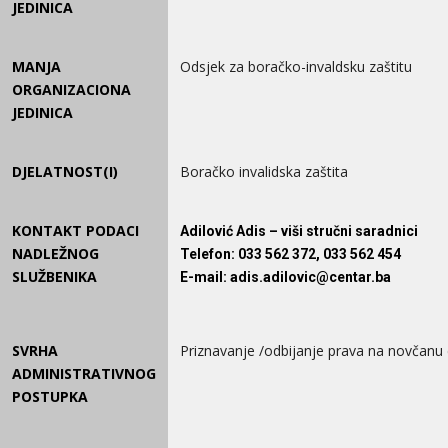
JEDINICA
MANJA
Odsjek za boračko-invaldsku zaštitu
ORGANIZACIONA
JEDINICA
DJELATNOST(I)
Boračko invalidska zaštita
KONTAKT PODACI
Adilović Adis – viši stručni saradnici
NADLEŽNOG
Telefon
: 033 562 372, 033 562 454
SLUŽBENIKA
E-mail
: adis.adilovic@centar.ba
SVRHA
Priznavanje /odbijanje prava na novčanu 
ADMINISTRATIVNOG
POSTUPKA