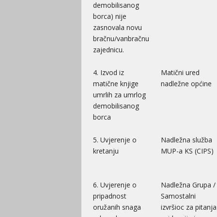
demobilisanog
borca) nije
zasnovala novu
bračnu/vanbračnu
zajednicu.
4. Izvod iz
Matični ured
matične knjige
nadležne općine
umrlih za umrlog
demobilisanog
borca
5. Uvjerenje o
Nadležna služba
kretanju
MUP-a KS (CIPS)
6. Uvjerenje o
Nadležna Grupa /
pripadnost
Samostalni
oružanih snaga
izvršioc za pitanja