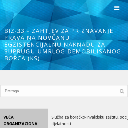
BIZ-33 – ZAHTJEV ZA PRIZNAVANJE
PRAVA NA NOVČANU
EGZISTENCIJALNU NAKNADU ZA
SUPRUGU UMRLOG DEMOBILISANOG
BORCA (KS)
VEĆA
Služba za boračko-invalidsku zaštitu, soci
ORGANIZACIONA
djelatnosti