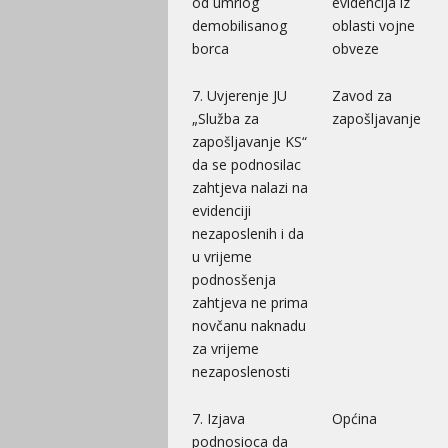
od umrlog
evidencija iz
demobilisanog
oblasti vojne
borca
obveze
7. Uvjerenje JU
Zavod za
„Služba za
zapošljavanje
zapošljavanje KS“
da se podnosilac
zahtjeva nalazi na
evidenciji
nezaposlenih i da
u vrijeme
podnosšenja
zahtjeva ne prima
novčanu naknadu
za vrijeme
nezaposlenosti
7. Izjava
Općina
podnosioca da