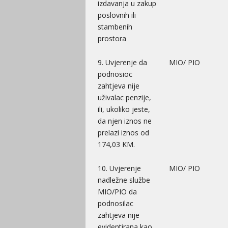
izdavanja u zakup
poslovnih ili
stambenih
prostora
9. Uvjerenje da
MIO/ PIO
podnosioc
zahtjeva nije
uživalac penzije,
ili, ukoliko jeste,
da njen iznos ne
prelazi iznos od
174,03 KM.
10. Uvjerenje
MIO/ PIO
nadležne službe
MIO/PIO da
podnosilac
zahtjeva nije
evidentirana kao