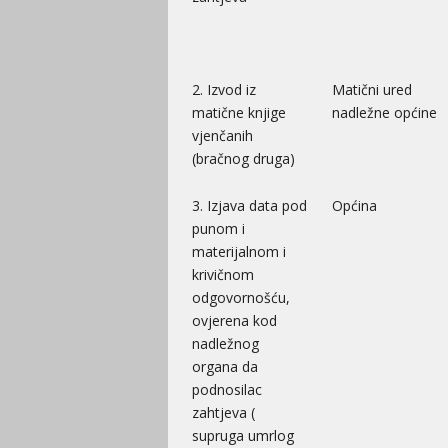
2. Izvod iz
Matični ured
matične knjige
nadležne općine
vjenčanih
(bračnog druga)
3. Izjava data pod
Općina
punom i
materijalnom i
krivičnom
odgovornošću,
ovjerena kod
nadležnog
organa da
podnosilac
zahtjeva (
supruga umrlog